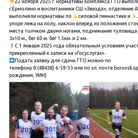
22 ноября 2025 г. нормативы комплекса ГТО выпо
г.Ермолино и воспитанники СШ «Звезда», отделение 
выполняли нормативы по
силовой гимнастике и
упоре лежа на полу, наклон вперед из положения сто
места толчком двумя ногами, поднимание туловища и
3х10 м., бег 60 м. бег 1.5км. и 2 км.
С 1 января 2025 года обязательным условием учас
прикрепленный к записи на «Госуслугах».
Подать заявку для сдачи ГТО можно по
телефону 8 (48438) 6-59-53 или по эл. почте borovsk.s
рождения, УИН)