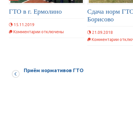
ГТО в г. Ермолино
Сдача норм ГТО
Борисово
15.11.2019
к
Комментарии
отключены
21.09.2018
записи
к
Комментарии
отклю
ГТО
записи
в
Сдача
г.
норм
Ермолино
ГТО
Приём нормативов ГТО
в
д.
Борисо