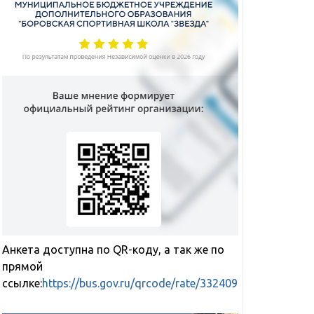
ГТО
нормативов
комплекса
ГТО
Анкета доступна по QR-коду, а так же по
прямой
ссылке:
https://bus.gov.ru/qrcode/rate/332409