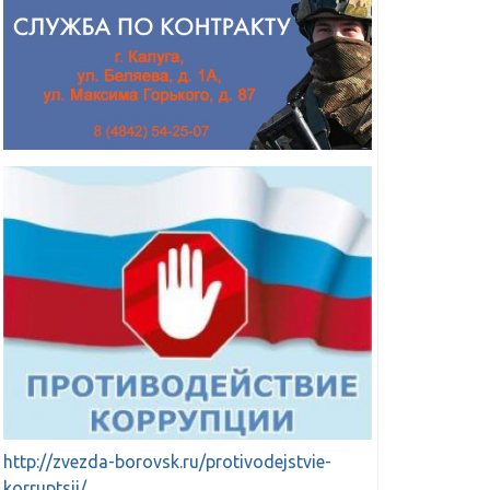
http://zvezda-borovsk.ru/protivodejstvie-
korruptsii/