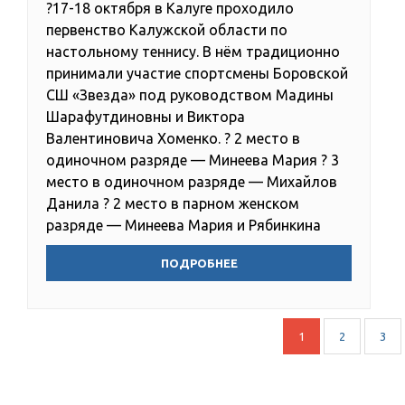
?17-18 октября в Калуге проходило
Первенство
первенство Калужской области по
Калужской
настольному теннису. В нём традиционно
области
принимали участие спортсмены Боровской
по
СШ «Звезда» под руководством Мадины
настольному
Шарафутдиновны и Виктора
теннису
Валентиновича Хоменко. ? 2 место в
одиночном разряде — Минеева Мария ? 3
место в одиночном разряде — Михайлов
Данила ? 2 место в парном женском
разряде — Минеева Мария и Рябинкина
ПОДРОБНЕЕ
Навигация
1
2
3
по
записям