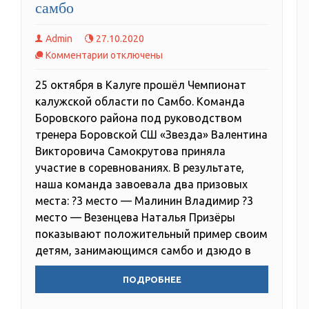
cамбо
Admin
27.10.2020
к
Комментарии
отключены
записи
25 октября в Калуге прошёл Чемпионат
Чемпионат
калужской области по Самбо. Команда
калужской
Боровского района под руководством
области
тренера Боровской СШ «Звезда» Валентина
по
Викторовича Самокрутова приняла
cамбо
участие в соревнованиях. В результате,
наша команда завоевала два призовых
места: ?3 место — Малинин Владимир ?3
место — Везенцева Наталья Призёры
показывают положительный пример своим
детям, занимающимся самбо и дзюдо в
ПОДРОБНЕЕ