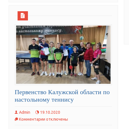
Первенство Калужской области по
настольному теннису
Admin
19.10.2020
к
Комментарии
отключены
записи