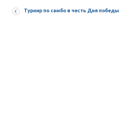
ПО
ФУТБОЛУ,
Турнир по самбо в честь Дня победы
ПОСВЯЩЕННЫЙ
ДНЮ
ФИЗКУЛЬТУРНИКА