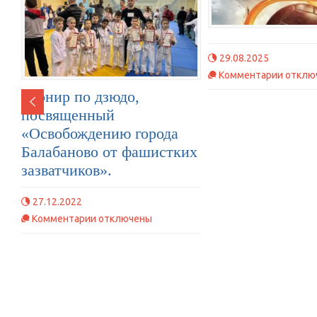
29.08.2025
к
Комментарии
отклю
записи
Турнир по дзюдо,
посвященный
«Освобождению города
Балабаново от фашистких
зазватчиков».
27.12.2022
к
Комментарии
отключены
записи
Турнир
по
дзюдо,
посвященный