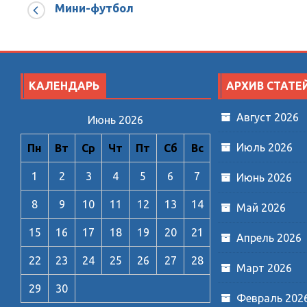
«Освобождению
Мини-футбол
города
Балабаново
от
фашистких
КАЛЕНДАРЬ
зазватчиков».
АРХИВ СТАТЕ
Август 2026
Июнь 2026
Июль 2026
Пн
Вт
Ср
Чт
Пт
Сб
Вс
1
2
3
4
5
6
7
Июнь 2026
8
9
10
11
12
13
14
Май 2026
15
16
17
18
19
20
21
Апрель 2026
22
23
24
25
26
27
28
Март 2026
29
30
Февраль 202