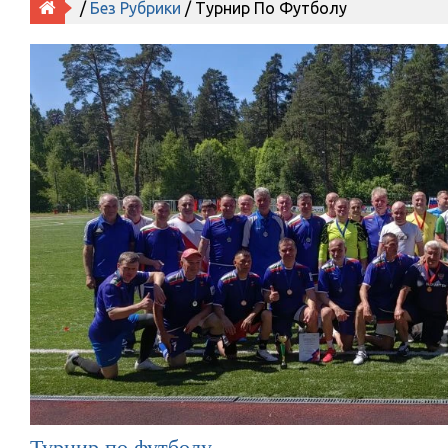
/
Без Рубрики
/ Турнир По Футболу
Турнир по футболу