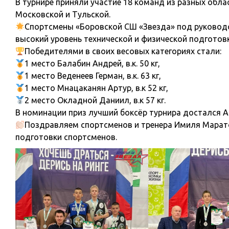
В турнире приняли участие 18 команд из разных обла
Московской и Тульской.
Спортсмены «Боровской СШ «Звезда» под руководс
высокий уровень технической и физической подготовк
Победителями в своих весовых категориях стали:
1 место Балабин Андрей, в.к. 50 кг,
1 место Веденеев Герман, в.к. 63 кг,
1 место Мнацаканян Артур, в.к 52 кг,
2 место Окладной Даниил, в.к 57 кг.
В номинации приз лучший боксёр турнира достался А
Поздравляем спортсменов и тренера Имиля Марато
подготовки спортсменов.