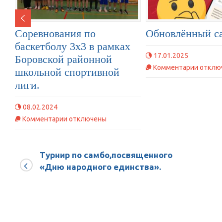
Соревнования по
Обновлённый с
баскетболу 3х3 в рамках
17.01.2025
Боровской районной
к
Комментарии
отклю
школьной спортивной
записи
лиги.
Обнов
сайт
08.02.2024
ГТО
к
Комментарии
отключены
записи
Соревнования
Турнир по самбо,посвященного
по
«Дню народного единства».
баскетболу
3х3
в
рамках
Боровской