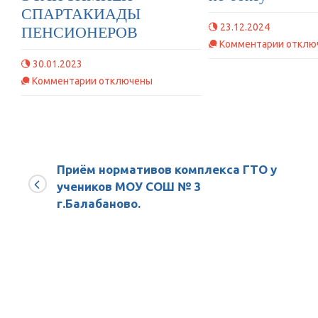
СПАРТАКИАДЫ
23.12.2024
ПЕНСИОНЕРОВ
к
Комментарии
отклю
записи
30.01.2023
Межре
к
Комментарии
отключены
турнир
записи
по
МУНИЦИПАЛЬНЫЙ
боксу
ЭТАП
ЗИМНЕЙ
СПАРТАКИАДЫ
Приём нормативов комплекса ГТО у
ПЕНСИОНЕРОВ
учеников МОУ СОШ № 3
г.Балабаново.