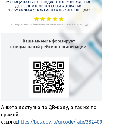
ГТО
у
воспитанни
МДОУ
«Детский
сад
№
9
«Радуга»г.Б
Анкета доступна по QR-коду, а так же по
прямой
ссылке:
https://bus.gov.ru/qrcode/rate/332409