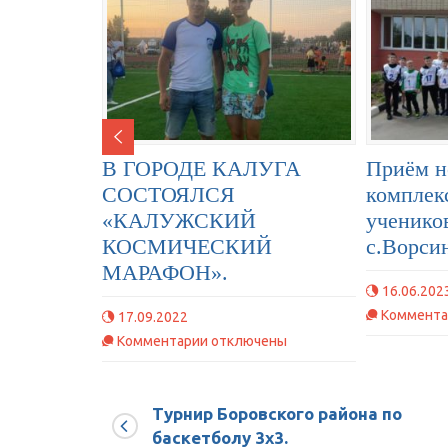
В ГОРОДЕ КАЛУГА
Приём н
СОСТОЯЛСЯ
комплек
«КАЛУЖСКИЙ
ученик
КОСМИЧЕСКИЙ
с.Ворси
МАРАФОН».
16.06.202
Коммента
17.09.2022
к
Комментарии
отключены
записи
В
Турнир Боровского района по
ГОРОДЕ
баскетболу 3х3.
КАЛУГА