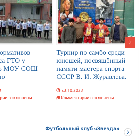
ормативов
Турнир по самбо среди
са ГТО у
юношей, посвящённый
ов МОУ СОШ
памяти мастера спорта
но
СССР В. И. Журавлева.
3
23.10.2023
к
к
рии
отключены
Комментарии
отключены
записи
записи
Приём
Турнир
нормативов
по самбо
комплекса
среди
Футбольный клуб «Звезда»
ГТО
юношей,