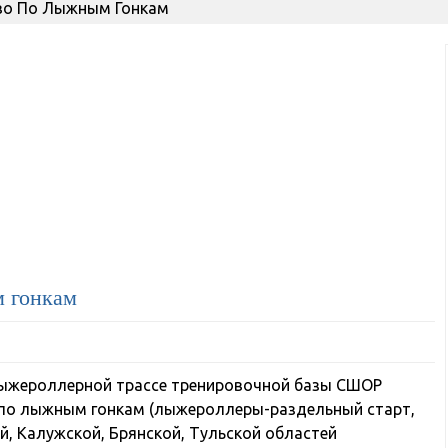
тво По Лыжным Гонкам
м гонкам
на лыжероллерной трассе тренировочной базы СШОР
 по лыжным гонкам (лыжероллеры-раздельный старт,
й, Калужской, Брянской, Тульской областей