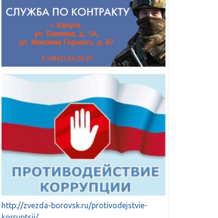
http://zvezda-borovsk.ru/protivodejstvie-
korruptsii/