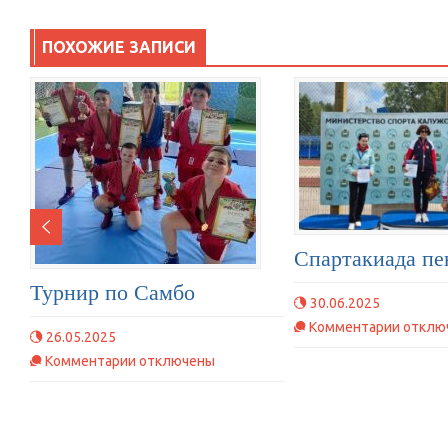
ПОХОЖИЕ ЗАПИСИ
Спартакиада пе
Турнир по Самбо
30.06.2025
к
Комментарии
отклю
26.05.2025
записи
к
Комментарии
отключены
Спарта
записи
пенсио
Турнир
по