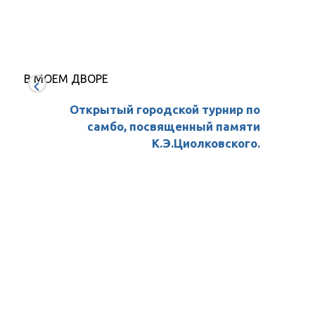
гимнастике
налого
вычет
за
сдачу
нормат
В МОЕМ ДВОРЕ
ГТО?
Открытый городской турнир по
самбо, посвященный памяти
К.Э.Циолковского.