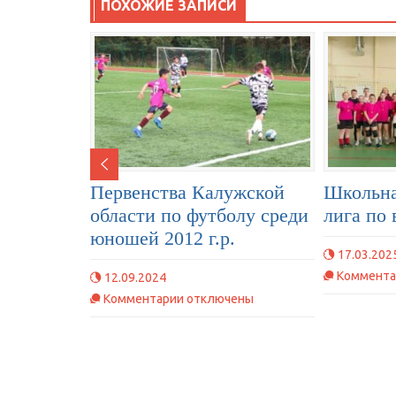
ПОХОЖИЕ ЗАПИСИ
Первенства Калужской
Школьна
области по футболу среди
лига по 
юношей 2012 г.р.
17.03.202
Коммента
12.09.2024
к
Комментарии
отключены
записи
Первенства
Калужской
области