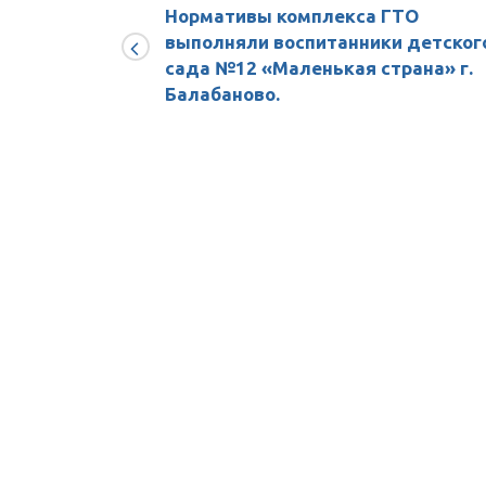
по
Нормативы комплекса ГТО
футболу
выполняли воспитанники детског
среди
сада №12 «Маленькая страна» г.
юношей
Балабаново.
2012
г.р.