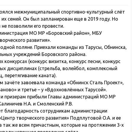
остоялся межмуниципальный спортивно-культурный слёт
их семей. Он был запланирован еще в 2019 году. Но
 не позволили его провести.
инистрация МО МР «Боровский район», МБУ
ворческого развития».
одной поляне. Приехали команды из Тарусы, Обнинска,
ьных учреждений Боровского района.
 конкурсах (конкурс визитка, конкурс песни, конкурс
вных дисциплинах (стрельба, волейбол, комплексный
, перетягивание каната).
м зачёте завоевала команда «Обнинск Сталь Проект»,
аново» и третье – у «Вдохновлённых Тарусой».
 и призерам прибыли Главы администраций МО МР
алиничев Н.А. и Смоленский Р.В.
т благодарность сотрудникам администрации
Центр творческого развития» Подплутовой О.А. и ее
 так же всем причастным, которые на протяжении 3-х
ивали успешное проведение слёта.