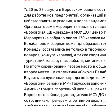
?с 20 по 22 августа в Боровском районе с
для работников предприятий, организаций и 
неблагоприятные условия, а после пандемия
Организаторами мероприятия являются адм
«Боровская СШ «Звезда» и МОУ ДО «Центр т
Мероприятие собрало около 130 человек на 
Балабаново и сборная команда образовател
Команды состязались не только в творческих
поваров, конкурс караоке), а также спорти
туристский маршрут, вышибалы, метание яиц
По итогу соревнований первое место в обще
второе место – у коллектива «Соколы Балаб
Вручить заслуженные награды победителям
«Боровский район» и МР «Тарусский район» К
Администрация спортивной школы выражае
Боровского района, руководителю МОУ ДО «
сотрудникам, тренерам спортивной школы, а
дней поддерживали работу штаба и обеспеч