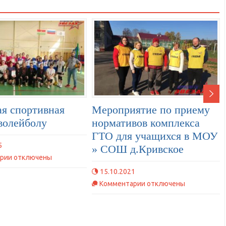
я спортивная
Мероприятие по приему
волейболу
нормативов комплекса
ГТО для учащихся в МОУ
5
» СОШ д.Кривское
к
рии
отключены
записи
15.10.2021
Школьная
к
Комментарии
отключены
спортивная
записи
лига
Мероприятие
по
по