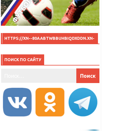
HTTPS://XN--80AABTWBBUHBIQDXDDN.XN-
-P1AI/
ПОИСК ПО САЙТУ