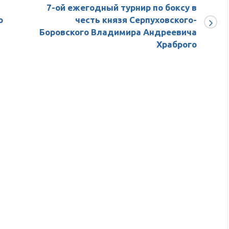
волейболу
приему
7-ой ежегодный турнир по боксу в
нормативов
о
честь князя Серпуховского-
комплекса
Боровского Владимира Андреевича
ГТО
Храброго
для
учащихся
в
МОУ
»
СОШ
д.Кривское