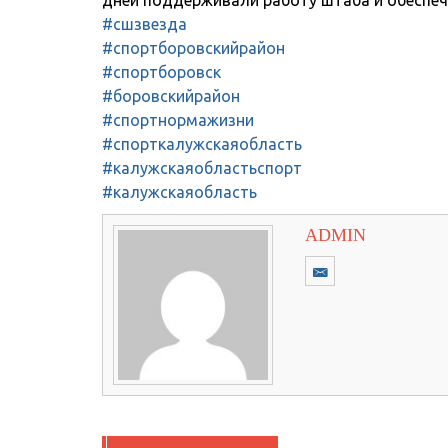
#сшзвезда
#спортборовскийрайон
#спортборовск
#боровскийрайон
#спортнормажизни
#спорткалужскаяобласть
#калужскаяобластьспорт
#калужскаяобласть
ADMIN