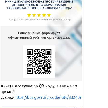
Турслет
Соревнование по
волейболу в рамка
10.07.2024
Боровской районно
к
Комментарии
отключены
школьной спортив
записи
лиги среди юношей
Турслет
Анкета доступна по QR-коду, а так же по
05.03.2024
прямой
к
Комментарии
отключены
ссылке:
https://bus.gov.ru/qrcode/rate/332409
записи
Соревнован