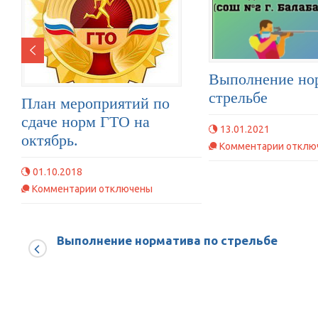
Выполнение но
стрельбе
План мероприятий по
сдаче норм ГТО на
13.01.2021
октябрь.
к
Комментарии
отклю
записи
01.10.2018
Выпол
к
Комментарии
отключены
нормат
записи
по
План
стрель
Выполнение норматива по стрельбе
мероприятий
по
сдаче
норм
ГТО