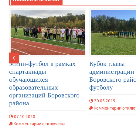
Мини-футбол в рамках
Кубок главы
спартакиады
администрации
обучающихся
Боровского рай
образовательных
футболу
организаций Боровского
20.05.2019
района
к
Комментарии
отклю
записи
07.10.2020
Кубок
к
Комментарии
отключены
главы
записи