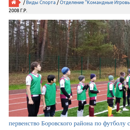
/
Виды Спорта
/
Отделение "Командные Игровы
2008 Г.р.
первенство Боровского района по футболу 