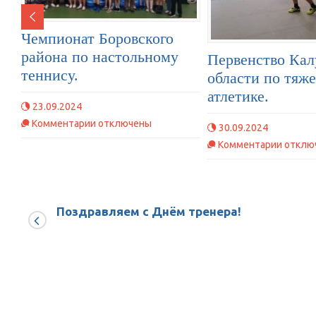
Чемпионат Боровского
района по настольному
Первенство Ка
теннису.
области по тяж
атлетике.
23.09.2024
к
Комментарии
отключены
30.09.2024
записи
к
Комментарии
отклю
Чемпионат
записи
Боровского
Первен
района
Калужс
по
Поздравляем с Днём тренера!
област
настольному
по
теннису.
тяжел
атлети