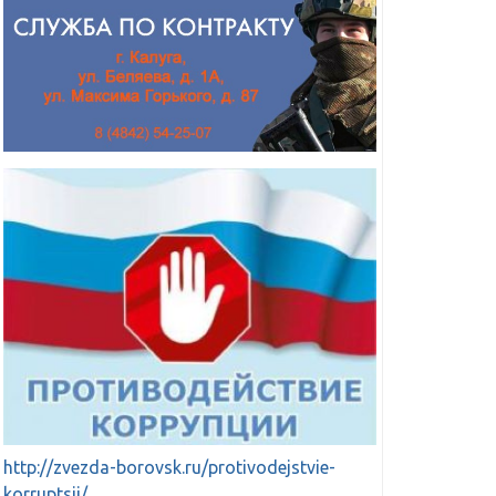
http://zvezda-borovsk.ru/protivodejstvie-
korruptsii/