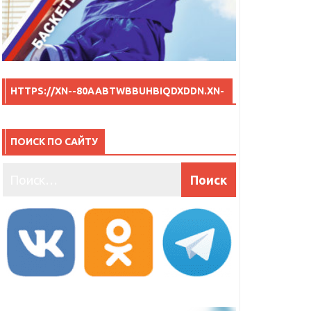
HTTPS://XN--80AABTWBBUHBIQDXDDN.XN-
-P1AI/
ПОИСК ПО САЙТУ